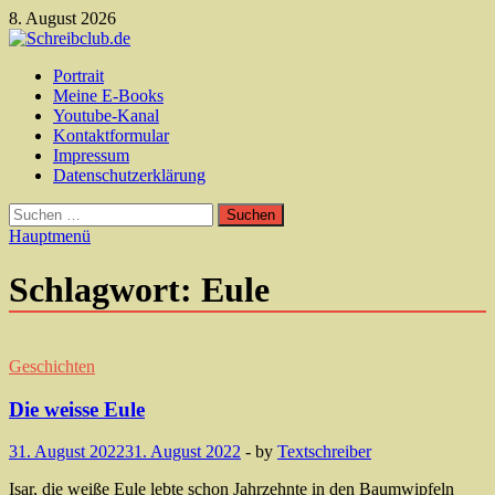
Zum
8. August 2026
Inhalt
springen
Schreibclub.de
Portrait
Autorenseite von Andreas Krämer
Meine E-Books
Youtube-Kanal
Kontaktformular
Impressum
Datenschutzerklärung
Suchen
nach:
Hauptmenü
Schlagwort:
Eule
Geschichten
Die weisse Eule
31. August 2022
31. August 2022
-
by
Textschreiber
Isar, die weiße Eule lebte schon Jahrzehnte in den Baumwipfeln