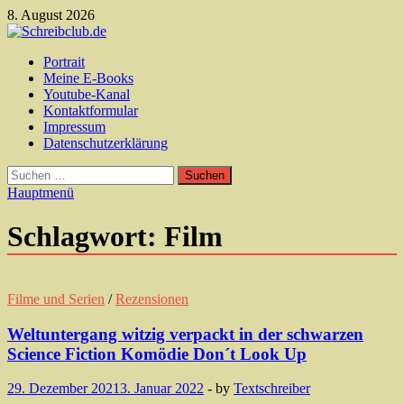
Zum
8. August 2026
Inhalt
springen
Schreibclub.de
Portrait
Autorenseite von Andreas Krämer
Meine E-Books
Youtube-Kanal
Kontaktformular
Impressum
Datenschutzerklärung
Suchen
nach:
Hauptmenü
Schlagwort:
Film
Filme und Serien
/
Rezensionen
Weltuntergang witzig verpackt in der schwarzen
Science Fiction Komödie Don´t Look Up
29. Dezember 2021
3. Januar 2022
-
by
Textschreiber