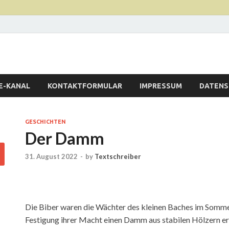
b.de
er
E-KANAL
KONTAKTFORMULAR
IMPRESSUM
DATENS
GESCHICHTEN
Der Damm
31. August 2022
-
by
Textschreiber
Die Biber waren die Wächter des kleinen Baches im Somme
Festigung ihrer Macht einen Damm aus stabilen Hölzern e