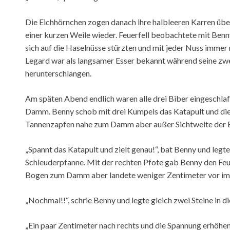
Die Eichhörnchen zogen danach ihre halbleeren Karren üb
einer kurzen Weile wieder. Feuerfell beobachtete mit Benn
sich auf die Haselnüsse stürzten und mit jeder Nuss immer
Legard war als langsamer Esser bekannt während seine zw
herunterschlangen.
Am späten Abend endlich waren alle drei Biber eingeschlafe
Damm. Benny schob mit drei Kumpels das Katapult und die 
Tannenzapfen nahe zum Damm aber außer Sichtweite der B
„Spannt das Katapult und zielt genau!“, bat Benny und legte 
Schleuderpfanne. Mit der rechten Pfote gab Benny den Feue
Bogen zum Damm aber landete weniger Zentimeter vor im
„Nochmal!!“, schrie Benny und legte gleich zwei Steine in d
„Ein paar Zentimeter nach rechts und die Spannung erhöhen!