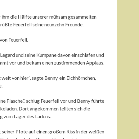
wir ihm die Hälfte unserer mühsam gesammelten
grüßte Feuerfell seine neunzehn Freunde.
von Feuerfell.
t Legard und seine Kumpane davon einschlafen und
stimmt vor und bekam einen zustimmenden Applaus.
eit von hier“, sagte Benny, ein Eichhörnchen,
e.
e Flasche.“, schlug Feuerfell vor und Benny führte
nkeladen. Dort angekommen teilten sich die
ng zum Lager des Ladens.
t seiner Pfote auf einen großem Riss in der weißen