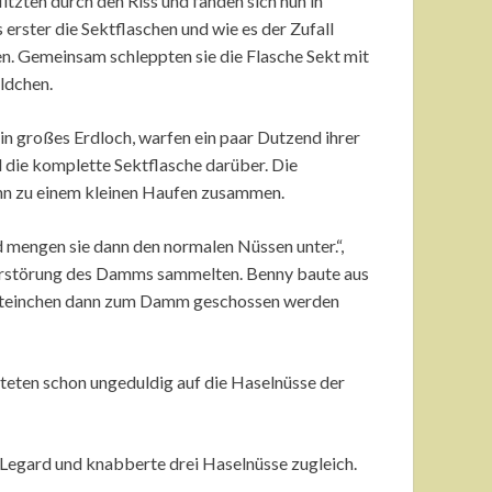
itzten durch den Riss und fanden sich nun in
erster die Sektflaschen und wie es der Zufall
en. Gemeinsam schleppten sie die Flasche Sekt mit
ldchen.
n großes Erdloch, warfen ein paar Dutzend ihrer
 die komplette Sektflasche darüber. Die
ann zu einem kleinen Haufen zusammen.
d mengen sie dann den normalen Nüssen unter.“,
 Zerstörung des Damms sammelten. Benny baute aus
 Steinchen dann zum Damm geschossen werden
teten schon ungeduldig auf die Haselnüsse der
 Legard und knabberte drei Haselnüsse zugleich.