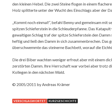
den kleinen Hebel. Die zwei Steine flogen in einem flache
Holz splitterte unter der Wucht des Einschlags aber der D
„Kommt noch einmal!“, befahl Benny und gemeinsam mit se
spitzen Schieferstein in die Schleuderpfanne. Das Katapul
gewaltigen Schlag traf der spitze Schieferstein den Damm s
heftig und ließ den Damm in sich zusammenbrechen. Das g
überschwemmte das steinerne Bachbett, worauf die Eichhör
Die drei Biber wachten weniger erfreut aber mit einem di
zerstörten Damm. Ihre Herrschaft war vorbei aber trotz di
Kollegen in den nächsten Wald.
© 2005/2011 by Andreas Krämer
VERSCHLAGWORTET
KURZGESCHICHTE