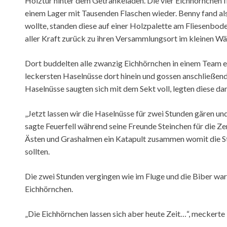
Holztür hinter dem Getränkeladen. Die vier Eichhörnchen fl
einem Lager mit Tausenden Flaschen wieder. Benny fand als 
wollte, standen diese auf einer Holzpalette am Fliesenbod
aller Kraft zurück zu ihren Versammlungsort im kleinen Wä
Dort buddelten alle zwanzig Eichhörnchen in einem Team ei
leckersten Haselnüsse dort hinein und gossen anschließend
Haselnüsse saugten sich mit dem Sekt voll, legten diese d
„Jetzt lassen wir die Haselnüsse für zwei Stunden gären un
sagte Feuerfell während seine Freunde Steinchen für die
Ästen und Grashalmen ein Katapult zusammen womit die
sollten.
Die zwei Stunden vergingen wie im Fluge und die Biber war
Eichhörnchen.
„Die Eichhörnchen lassen sich aber heute Zeit…“, meckerte