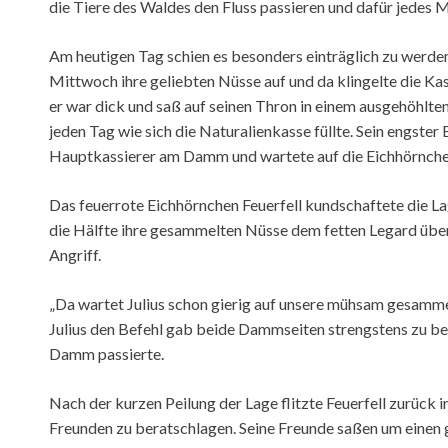
die Tiere des Waldes den Fluss passieren und dafür jedes M
Am heutigen Tag schien es besonders einträglich zu werde
Mittwoch ihre geliebten Nüsse auf und da klingelte die Kas
er war dick und saß auf seinen Thron in einem ausgehöhl
jeden Tag wie sich die Naturalienkasse füllte. Sein engster 
Hauptkassierer am Damm und wartete auf die Eichhörnche
Das feuerrote Eichhörnchen Feuerfell kundschaftete die L
die Hälfte ihre gesammelten Nüsse dem fetten Legard überl
Angriff.
„Da wartet Julius schon gierig auf unsere mühsam gesammel
Julius den Befehl gab beide Dammseiten strengstens zu be
Damm passierte.
Nach der kurzen Peilung der Lage flitzte Feuerfell zurück i
Freunden zu beratschlagen. Seine Freunde saßen um einen