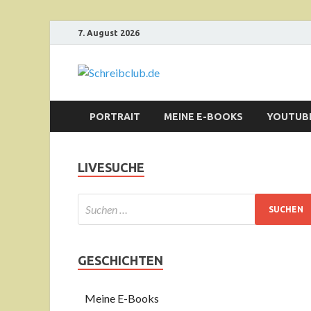
7. August 2026
Schreibclu
Autorenseite von Andreas Kräm
PORTRAIT
MEINE E-BOOKS
YOUTUB
LIVESUCHE
GESCHICHTEN
Meine E-Books